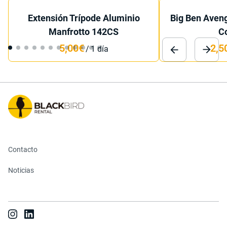
Extensión Trípode Aluminio
Big Ben Aven
Manfrotto 142CS
C
/
Contacto
Noticias