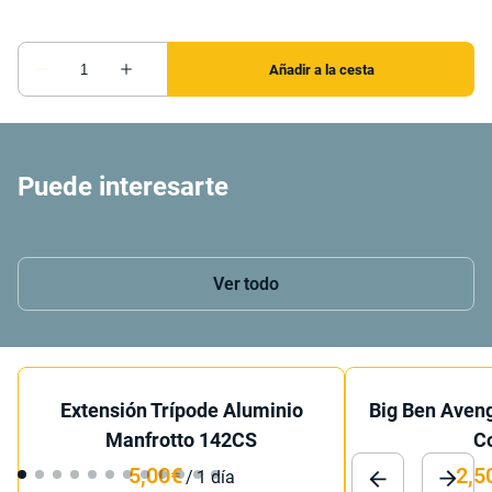
Puede interesarte
Ver todo
Extensión Trípode Aluminio
Big Ben Aven
Manfrotto 142CS
C
/