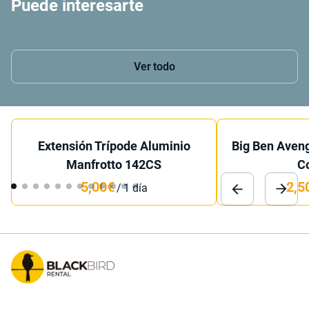
Puede interesarte
Ver todo
Extensión Trípode Aluminio
Big Ben Aven
Manfrotto 142CS
C
/